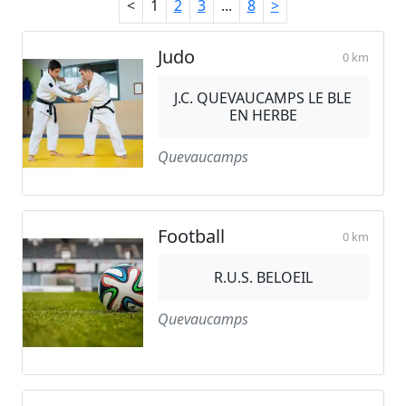
<
1
2
3
...
8
>
Judo
0 km
J.C. QUEVAUCAMPS LE BLE
EN HERBE
Quevaucamps
Football
0 km
R.U.S. BELOEIL
Quevaucamps