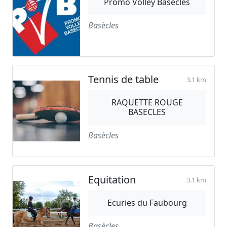
Promo Volley Basecles
Basècles
Tennis de table
3.1 km
RAQUETTE ROUGE
BASECLES
Basècles
Equitation
3.1 km
Ecuries du Faubourg
Basècles