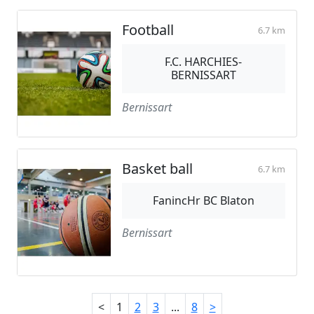
Football
6.7 km
F.C. HARCHIES-
BERNISSART
Bernissart
Basket ball
6.7 km
FanincHr BC Blaton
Bernissart
<
1
2
3
...
8
>