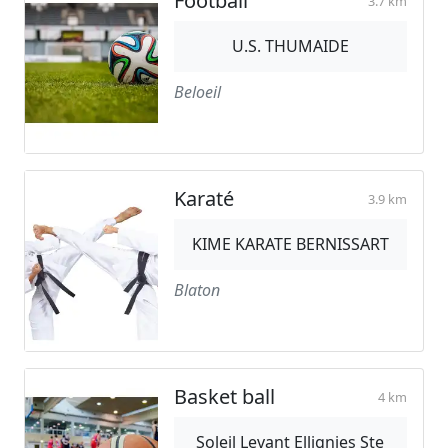
Football
3.7 km
U.S. THUMAIDE
Beloeil
Karaté
3.9 km
KIME KARATE BERNISSART
Blaton
Basket ball
4 km
Soleil Levant Ellignies Ste