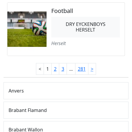
Football
DRY EYCKENBOYS
HERSELT
Herselt
<
1
2
3
...
281
>
Anvers
Brabant Flamand
Brabant Wallon