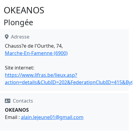
OKEANOS
Plongée
Adresse
Chauss?e de l'Ourthe, 74,
Marche-En-Famenne (6900)
Site internet:
https://www.lifras.be/lieux.asp?
action=details&ClubID=202&FederationClubID=415&ByC
Contacts
OKEANOS
Email :
alain.lejeune01@gmail.com