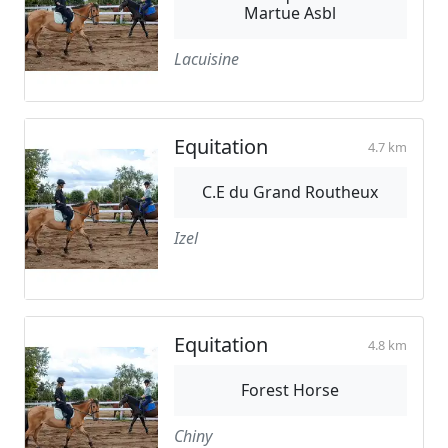
Martue Asbl
Lacuisine
Equitation
4.7 km
C.E du Grand Routheux
Izel
Equitation
4.8 km
Forest Horse
Chiny