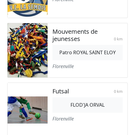
Mouvements de
jeunesses
0 km
Patro ROYAL SAINT ELOY
Florenville
Futsal
0 km
FLOD'JA ORVAL
Florenville