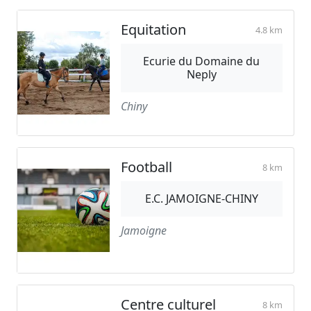
Equitation
4.8 km
Ecurie du Domaine du
Neply
Chiny
Football
8 km
E.C. JAMOIGNE-CHINY
Jamoigne
Centre culturel
8 km