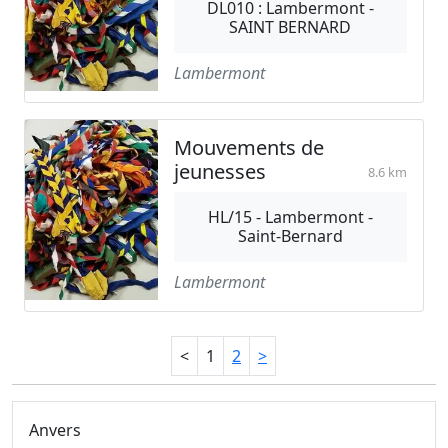
DL010 : Lambermont -
SAINT BERNARD
Lambermont
Mouvements de
jeunesses
8.6 km
HL/15 - Lambermont -
Saint-Bernard
Lambermont
<
1
2
>
Anvers