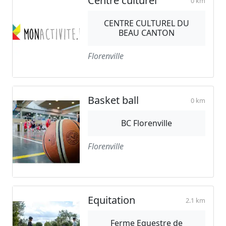
Centre culturel
0 km
CENTRE CULTUREL DU
BEAU CANTON
Florenville
Basket ball
0 km
BC Florenville
Florenville
Equitation
2.1 km
Ferme Equestre de