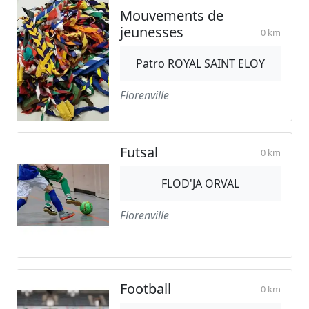
Mouvements de
jeunesses
0 km
Patro ROYAL SAINT ELOY
Florenville
Futsal
0 km
FLOD'JA ORVAL
Florenville
Football
0 km