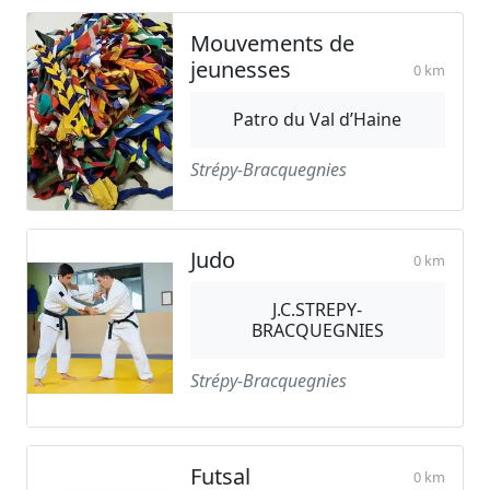
Mouvements de
jeunesses
0 km
Patro du Val d’Haine
Strépy-Bracquegnies
Judo
0 km
J.C.STREPY-
BRACQUEGNIES
Strépy-Bracquegnies
Futsal
0 km