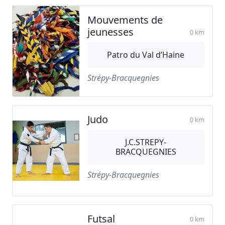
Mouvements de
jeunesses
0 km
Patro du Val d’Haine
Strépy-Bracquegnies
Judo
0 km
J.C.STREPY-
BRACQUEGNIES
Strépy-Bracquegnies
Futsal
0 km