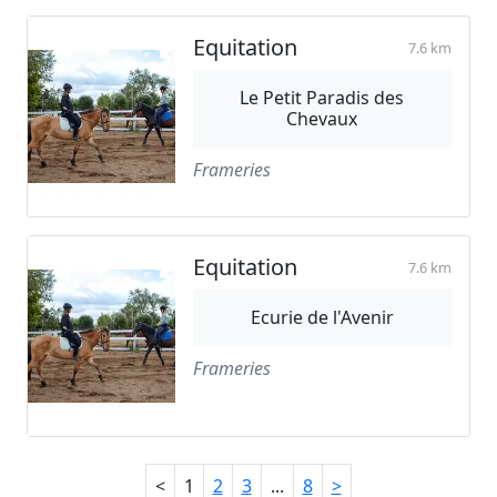
Equitation
7.6 km
Le Petit Paradis des
Chevaux
Frameries
Equitation
7.6 km
Ecurie de l'Avenir
Frameries
<
1
2
3
...
8
>