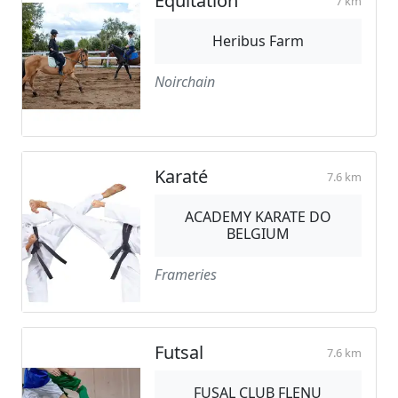
Equitation
7 km
Heribus Farm
Noirchain
Karaté
7.6 km
ACADEMY KARATE DO
BELGIUM
Frameries
Futsal
7.6 km
FUSAL CLUB FLENU