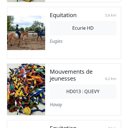
Equitation
5.6 km
Ecurie HD
Eugies
Mouvements de
jeunesses
6.2 km
HD013 : QUEVY
Havay