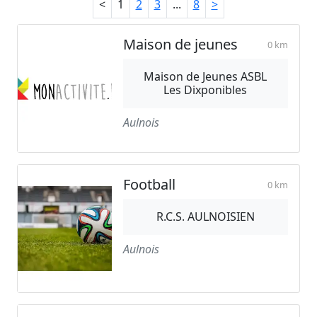
<
1
2
3
...
8
>
Maison de jeunes
0 km
Maison de Jeunes ASBL
Les Dixponibles
Aulnois
Football
0 km
R.C.S. AULNOISIEN
Aulnois