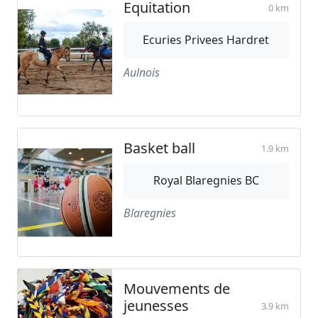
Equitation
0 km
Ecuries Privees Hardret
Aulnois
Basket ball
1.9 km
Royal Blaregnies BC
Blaregnies
Mouvements de
jeunesses
3.9 km