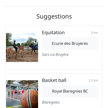
Suggestions
Equitation
0 km
Ecurie des Bruyeres
Sars-La-Bruyère
Basket ball
2.2 km
Royal Blaregnies BC
Blaregnies