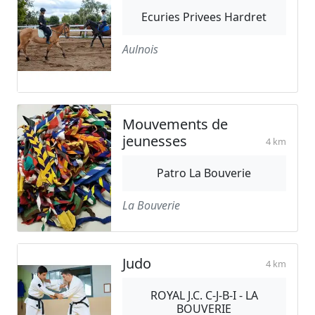
Ecuries Privees Hardret
Aulnois
Mouvements de
jeunesses
4 km
Patro La Bouverie
La Bouverie
Judo
4 km
ROYAL J.C. C-J-B-I - LA
BOUVERIE