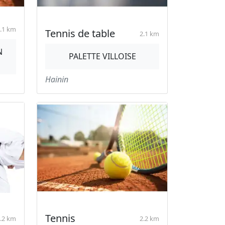
.1 km
Tennis de table
2.1 km
N
PALETTE VILLOISE
Hainin
Tennis
.2 km
2.2 km