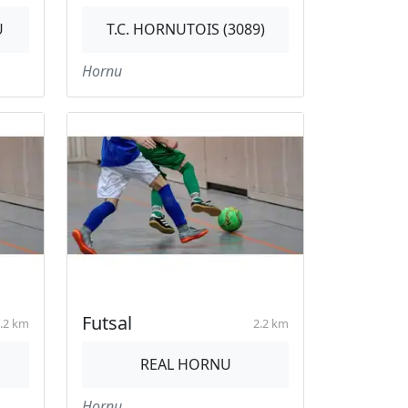
U
T.C. HORNUTOIS (3089)
Hornu
Futsal
.2 km
2.2 km
REAL HORNU
Hornu