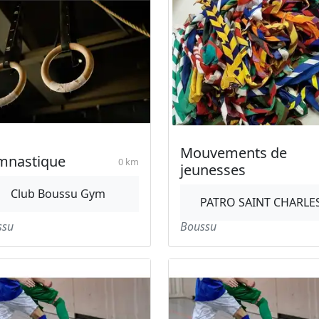
Mouvements de
mnastique
0 km
jeunesses
Club Boussu Gym
PATRO SAINT CHARLE
ssu
Boussu