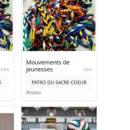
Mouvements de
jeunesses
0 km
0 km
S
PATRO DU SACRE-COEUR
Boussu