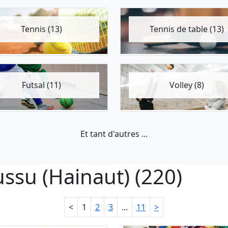
Tennis (13)
Tennis de table (13)
Futsal (11)
Volley (8)
Et tant d'autres ...
ussu (Hainaut) (220)
<
1
2
3
...
11
>