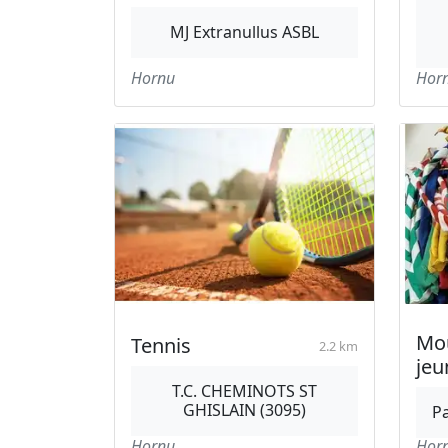
MJ Extranullus ASBL
Hornu
Hor
Mo
Tennis
2.2 km
jeu
T.C. CHEMINOTS ST
GHISLAIN (3095)
Pa
Hornu
Hor