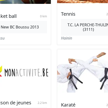
Tennis
2
ket ball
0 km
T.C. LA PERCHE-THULI
New BC Boussu 2013
(3111)
ssu
Hainin
son de jeunes
2.2 km
Karaté
2