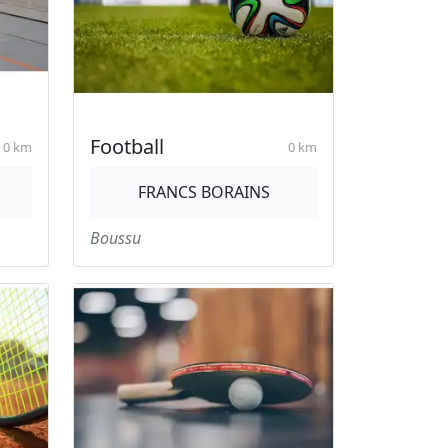
Football
0 km
0 km
FRANCS BORAINS
Boussu