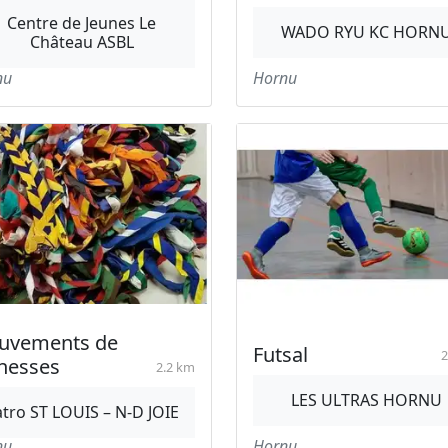
Centre de Jeunes Le
WADO RYU KC HORN
Château ASBL
nu
Hornu
uvements de
Futsal
2
nesses
2.2 km
LES ULTRAS HORNU
tro ST LOUIS – N-D JOIE
nu
Hornu