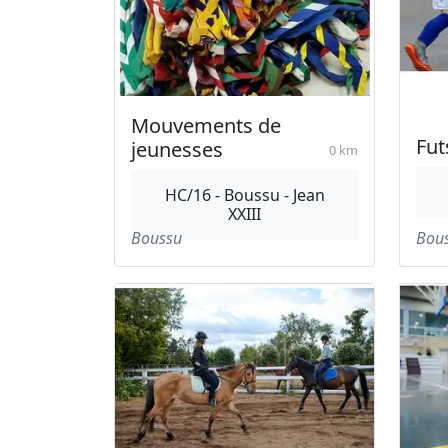
Mouvements de
Fut
jeunesses
0 km
HC/16 - Boussu - Jean
XXIII
Boussu
Bou