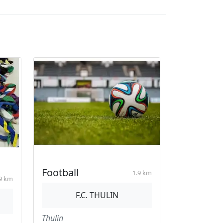
Football
1.9 km
9 km
F.C. THULIN
Thulin