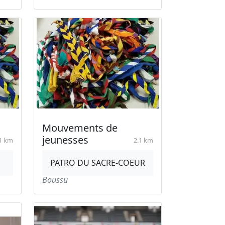
Mouvements de
jeunesses
1 km
2.1 km
S
PATRO DU SACRE-COEUR
Boussu