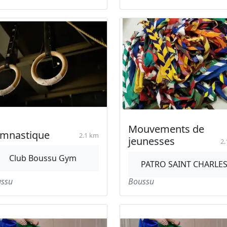
Mouvements de
mnastique
2.1 km
jeunesses
2.
Club Boussu Gym
PATRO SAINT CHARLE
ssu
Boussu