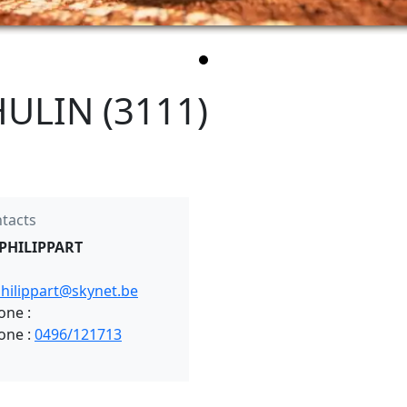
HULIN (3111)
tacts
 PHILIPPART
philippart@skynet.be
one :
/3111
one :
0496/121713