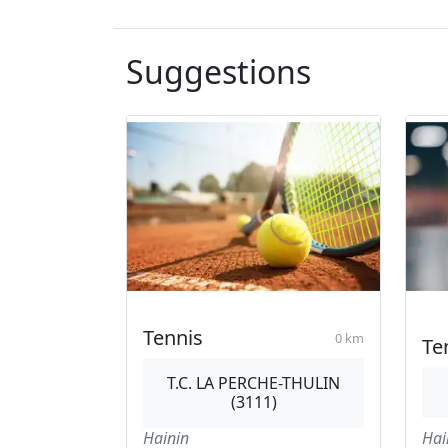
Suggestions
Tennis
0 km
Te
T.C. LA PERCHE-THULIN
(3111)
Hainin
Hai