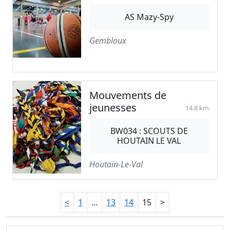
AS Mazy-Spy
Gembloux
Mouvements de
jeunesses
14.8 km
BW034 : SCOUTS DE
HOUTAIN LE VAL
Houtain-Le-Val
<
1
...
13
14
15
>