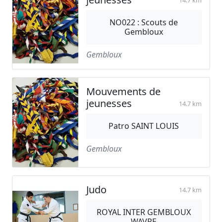
14.7 km
NO022 : Scouts de
Gembloux
Gembloux
Mouvements de
jeunesses
14.7 km
Patro SAINT LOUIS
Gembloux
Judo
14.7 km
ROYAL INTER GEMBLOUX
WAVRE