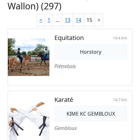
Wallon) (297)
<
1
...
13
14
15
>
Equitation
14.4 km
Horstory
Piètrebais
Karaté
14.7 km
KIME KC GEMBLOUX
Gembloux