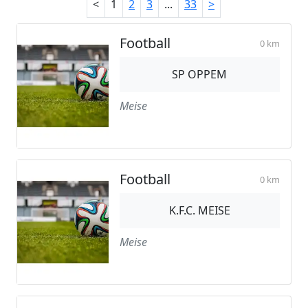
<
1
2
3
...
33
>
Football
0 km
SP OPPEM
Meise
Football
0 km
K.F.C. MEISE
Meise