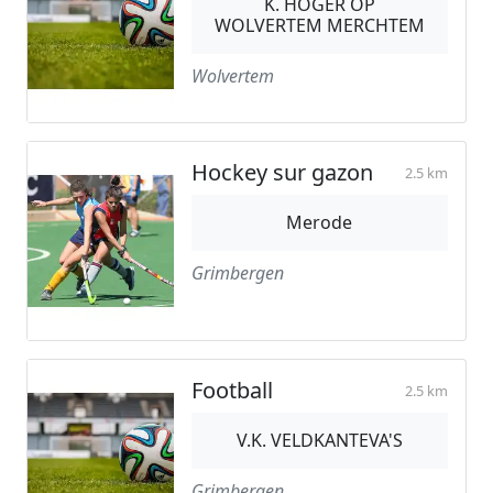
K. HOGER OP
WOLVERTEM MERCHTEM
Wolvertem
Hockey sur gazon
2.5 km
Merode
Grimbergen
Football
2.5 km
V.K. VELDKANTEVA'S
Grimbergen