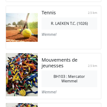
Tennis
2.5 km
R. LAEKEN T.C. (1026)
Wemmel
Mouvements de
jeunesses
2.5 km
BH103 : Mercator
Wemmel
Wemmel