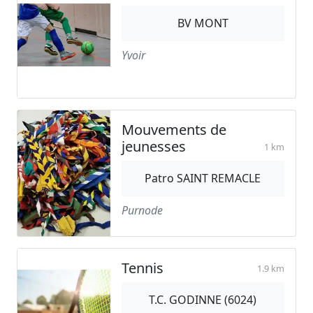
BV MONT
Yvoir
Mouvements de
jeunesses
1 km
Patro SAINT REMACLE
Purnode
Tennis
1.9 km
T.C. GODINNE (6024)