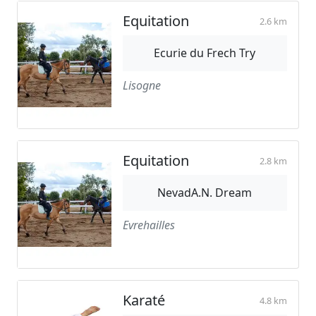
Equitation
2.6 km
Ecurie du Frech Try
Lisogne
Equitation
2.8 km
NevadA.N. Dream
Evrehailles
Karaté
4.8 km