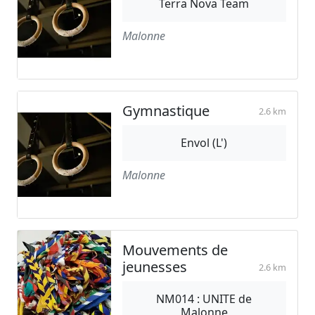
Terra Nova Team
Malonne
Gymnastique
2.6 km
Envol (L')
Malonne
Mouvements de
jeunesses
2.6 km
NM014 : UNITE de
Malonne