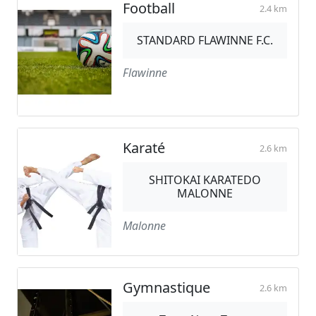
Football
2.4 km
STANDARD FLAWINNE F.C.
Flawinne
Karaté
2.6 km
SHITOKAI KARATEDO
MALONNE
Malonne
Gymnastique
2.6 km