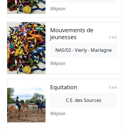
Wépion
Mouvements de
jeunesses
0 km
NAS/02 - Vierly - Marlagne
Wépion
Equitation
0 km
C.E. des Sources
Wépion