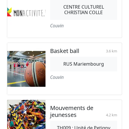
CENTRE CULTUREL
CHRISTIAN COLLE
Couvin
Basket ball
3.6 km
RUS Mariembourg
Couvin
Mouvements de
jeunesses
4.2 km
TH009 : Unité de Petigny