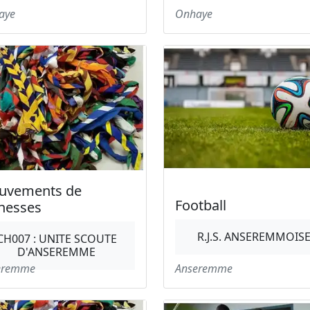
aye
Onhaye
uvements de
Football
nesses
R.J.S. ANSEREMMOIS
CH007 : UNITE SCOUTE
D'ANSEREMME
eremme
Anseremme