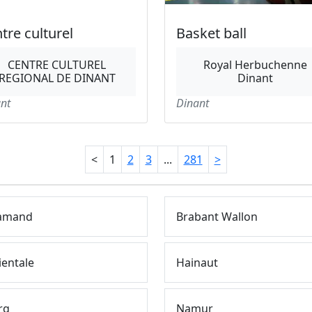
tre culturel
Basket ball
CENTRE CULTUREL
Royal Herbuchenne
REGIONAL DE DINANT
Dinant
nt
Dinant
<
1
2
3
...
281
>
lamand
Brabant Wallon
ientale
Hainaut
rg
Namur