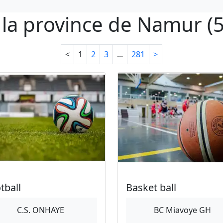
s la province de Namur (
<
1
2
3
...
281
>
tball
Basket ball
C.S. ONHAYE
BC Miavoye GH