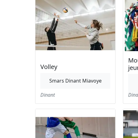
Mo
Volley
jeu
Smars Dinant Miavoye
Dinant
Dina