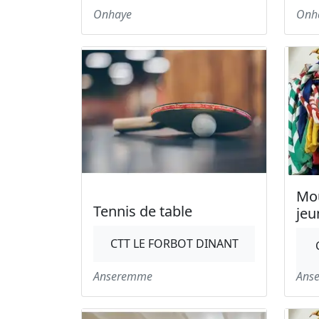
Onhaye
Onh
Mo
Tennis de table
jeu
CTT LE FORBOT DINANT
Anseremme
Ans