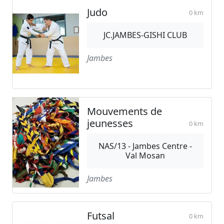
Judo
0 km
JC.JAMBES-GISHI CLUB
Jambes
Mouvements de
jeunesses
0 km
NAS/13 - Jambes Centre -
Val Mosan
Jambes
Futsal
0 km