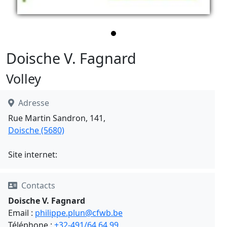
Doische V. Fagnard
Volley
Adresse
Rue Martin Sandron, 141,
Doische (5680)
Site internet:
Contacts
Doische V. Fagnard
Email :
philippe.plun@cfwb.be
Téléphone :
+32-491/64.64.99