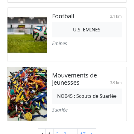
Football
3.1 km
U.S. EMINES
Emines
Mouvements de
jeunesses
3.9 km
NO045 : Scouts de Suarlée
Suarlée