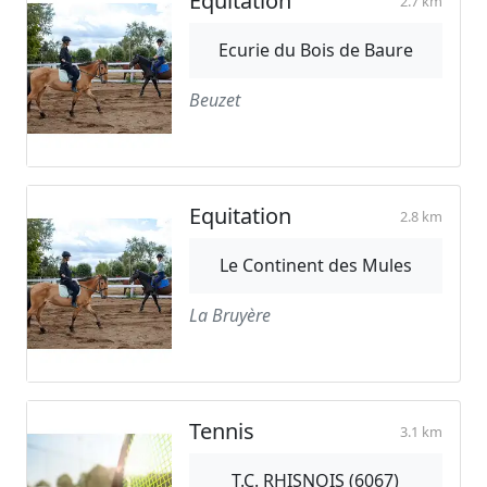
Equitation
2.7 km
Ecurie du Bois de Baure
Beuzet
Equitation
2.8 km
Le Continent des Mules
La Bruyère
Tennis
3.1 km
T.C. RHISNOIS (6067)