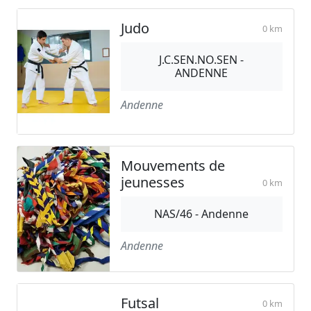
Judo
0 km
J.C.SEN.NO.SEN -
ANDENNE
Andenne
Mouvements de
jeunesses
0 km
NAS/46 - Andenne
Andenne
Futsal
0 km