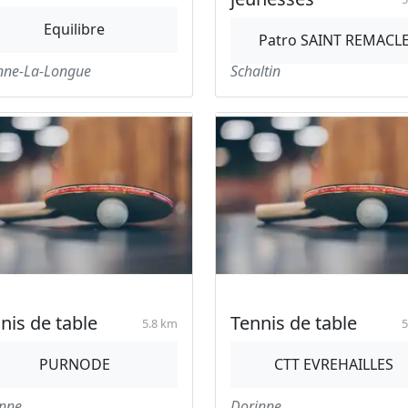
Equilibre
Patro SAINT REMACL
nne-La-Longue
Schaltin
nis de table
Tennis de table
5.8 km
5
PURNODE
CTT EVREHAILLES
nne
Dorinne