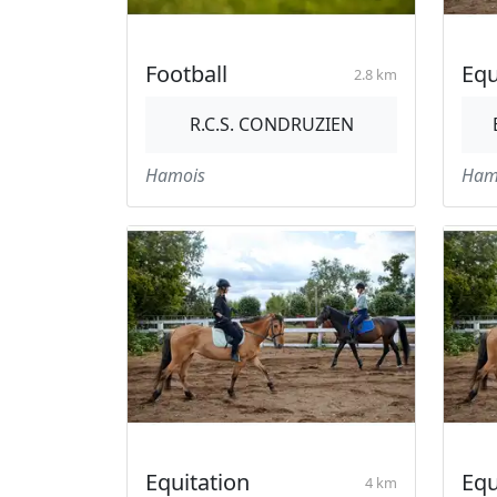
Football
Equ
2.8 km
R.C.S. CONDRUZIEN
Hamois
Ham
Equitation
Equ
4 km