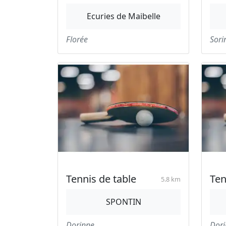
Ecuries de Maibelle
Florée
Sori
Tennis de table
Ten
5.8 km
SPONTIN
Dorinne
Dori