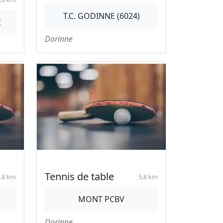
T.C. GODINNE (6024)
E
Dorinne
Tennis de table
.8 km
5.8 km
MONT PCBV
Dorinne