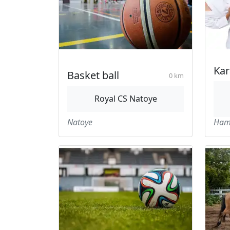
Kar
Basket ball
0 km
Royal CS Natoye
Natoye
Ham