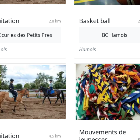
itation
Basket ball
2.8 km
2
Ecuries des Petits Pres
BC Hamois
ois
Hamois
Mouvements de
itation
4.5 km
jeunesses
5