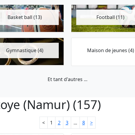
Basket ball (13)
Football (11)
Gymnastique (4)
Maison de jeunes (4)
Et tant d'autres ...
atoye (Namur) (157)
<
1
2
3
...
8
>