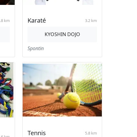
Karaté
.8 km
3.2 km
KYOSHIN DOJO
Spontin
Tennis
5.8 km
.6 km