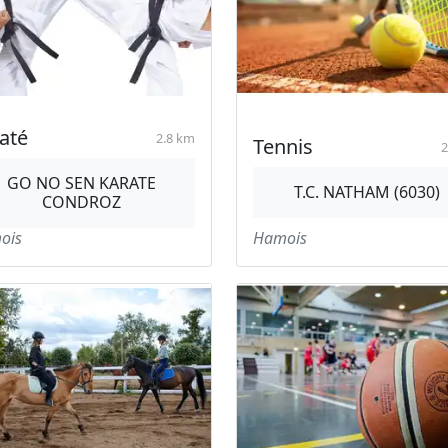
até
2.8 km
Tennis
2
GO NO SEN KARATE
T.C. NATHAM (6030)
CONDROZ
ois
Hamois