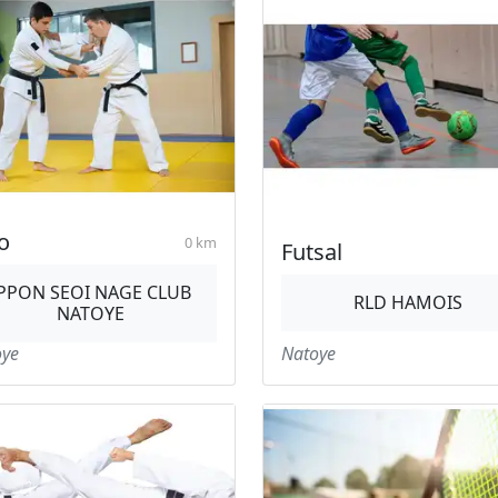
o
0 km
Futsal
IPPON SEOI NAGE CLUB
RLD HAMOIS
NATOYE
oye
Natoye