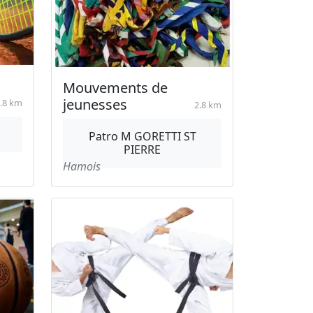
Mouvements de
jeunesses
.8 km
2.8 km
Patro M GORETTI ST
PIERRE
Hamois