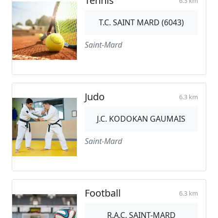
Tennis
6.3 km
T.C. SAINT MARD (6043)
Saint-Mard
Judo
6.3 km
J.C. KODOKAN GAUMAIS
Saint-Mard
Football
6.3 km
R.A.C. SAINT-MARD