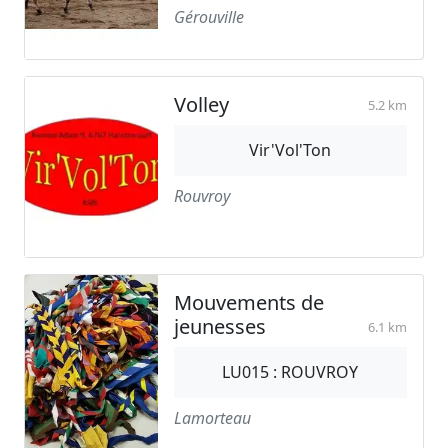
Gérouville
Volley
5.2 km
Vir'Vol'Ton
Rouvroy
Mouvements de
jeunesses
6.1 km
LU015 : ROUVROY
Lamorteau