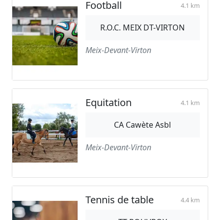
Football
4.1 km
R.O.C. MEIX DT-VIRTON
Meix-Devant-Virton
Equitation
4.1 km
CA Cawète Asbl
Meix-Devant-Virton
Tennis de table
4.4 km