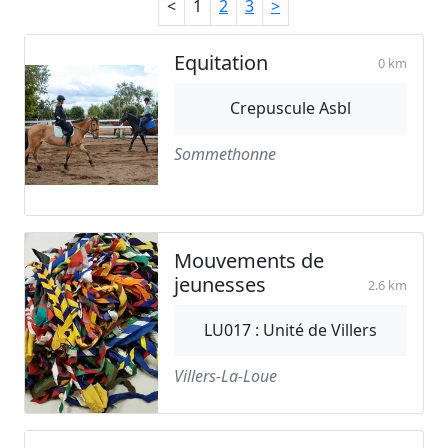
<
1
2
3
>
Equitation
0 km
Crepuscule Asbl
Sommethonne
Mouvements de
jeunesses
2.6 km
LU017 : Unité de Villers
Villers-La-Loue