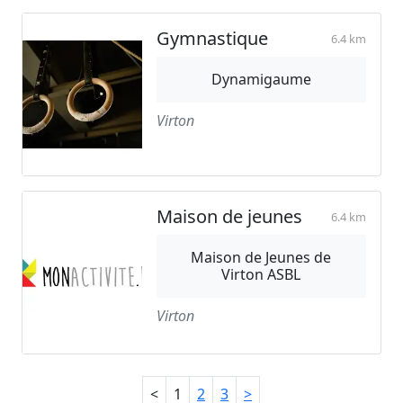
Gymnastique
6.4 km
Dynamigaume
Virton
Maison de jeunes
6.4 km
Maison de Jeunes de
Virton ASBL
Virton
<
1
2
3
>