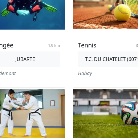
ongée
Tennis
1.9 km
3
JUBARTE
T.C. DU CHATELET (607
demont
Habay