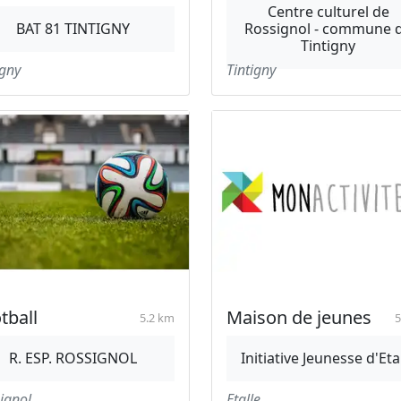
Centre culturel de
BAT 81 TINTIGNY
Rossignol - commune 
Tintigny
igny
Tintigny
tball
Maison de jeunes
5.2 km
5
R. ESP. ROSSIGNOL
Initiative Jeunesse d'Eta
ignol
Etalle