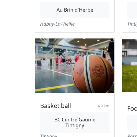
Au Brin d'Herbe
Habay-La-Vieille
Tint
Basket ball
4.9 km
Foo
BC Centre Gaume
Tintigny
Tintigny
Ross