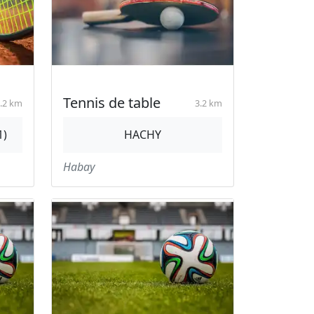
Tennis de table
.2 km
3.2 km
1)
HACHY
Habay