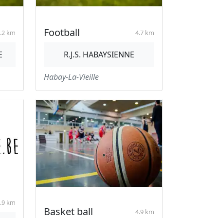
Football
.2 km
4.7 km
E
R.J.S. HABAYSIENNE
Habay-La-Vieille
.9 km
Basket ball
4.9 km