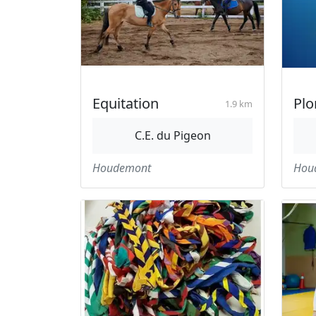
Equitation
Pl
1.9 km
C.E. du Pigeon
Houdemont
Hou