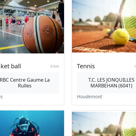
ket ball
Tennis
0 km
1
RBC Centre Gaume La
T.C. LES JONQUILLES
Rulles
MARBEHAN (6041)
es
Houdemont