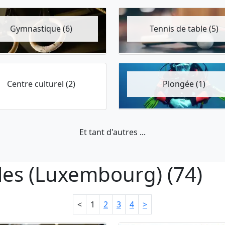
Gymnastique (6)
Tennis de table (5)
Centre culturel (2)
Plongée (1)
Et tant d'autres ...
lles (Luxembourg) (74)
<
1
2
3
4
>