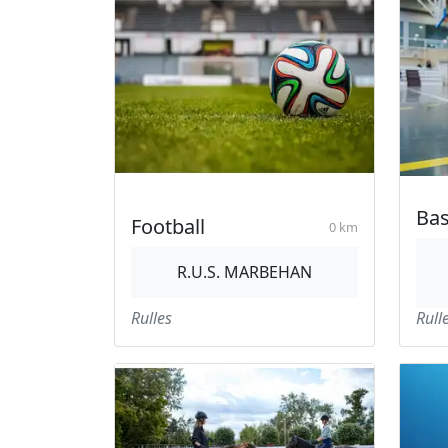
Bas
Football
0 km
R.U.S. MARBEHAN
Rulles
Rull