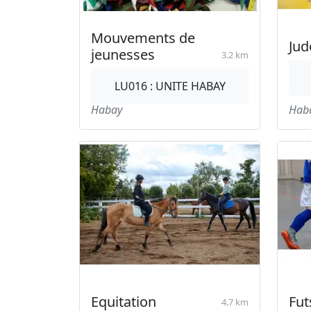
Mouvements de
Jud
jeunesses
3.2 km
LU016 : UNITE HABAY
Habay
Hab
Equitation
Fut
4.7 km