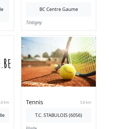
de
BC Centre Gaume
Tintigny
Tennis
.8 km
5.8 km
lle
T.C. STABULOIS (6056)
Etalle