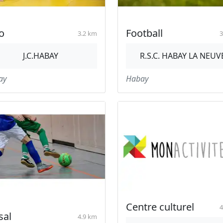
o
Football
3.2 km
3
J.C.HABAY
R.S.C. HABAY LA NEUV
ay
Habay
Centre culturel
4
sal
4.9 km