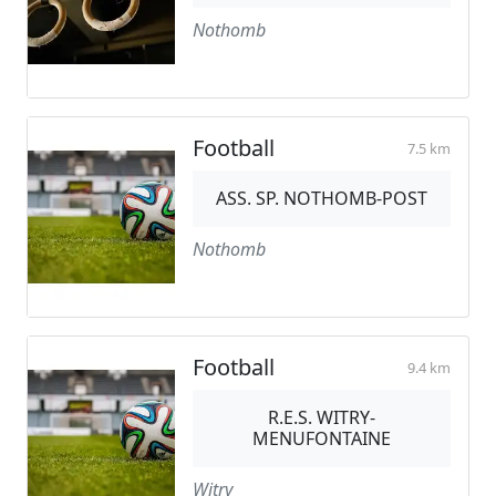
Nothomb
Football
7.5 km
ASS. SP. NOTHOMB-POST
Nothomb
Football
9.4 km
R.E.S. WITRY-
MENUFONTAINE
Witry