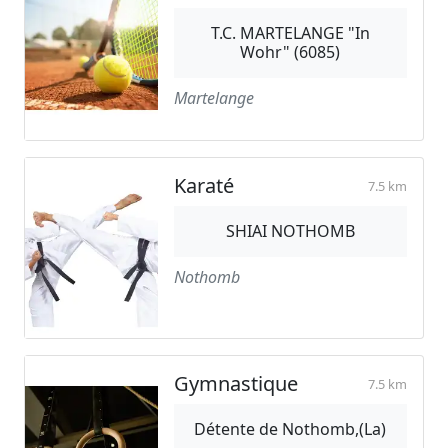
T.C. MARTELANGE "In
Wohr" (6085)
Martelange
Karaté
7.5 km
SHIAI NOTHOMB
Nothomb
Gymnastique
7.5 km
Détente de Nothomb,(La)