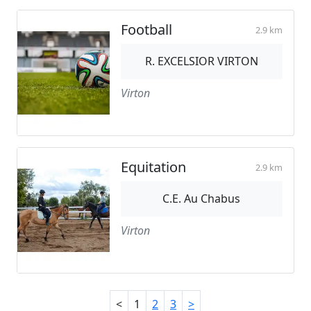
Football
2.9 km
R. EXCELSIOR VIRTON
Virton
Equitation
2.9 km
C.E. Au Chabus
Virton
<
1
2
3
>