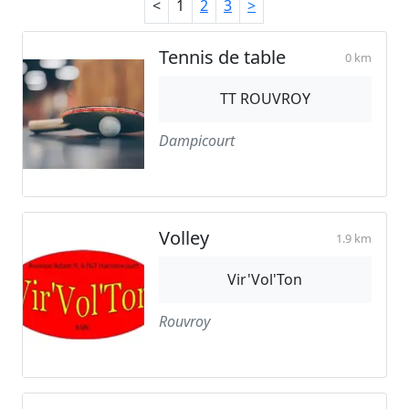
<
1
2
3
>
Tennis de table
0 km
TT ROUVROY
Dampicourt
Volley
1.9 km
Vir'Vol'Ton
Rouvroy