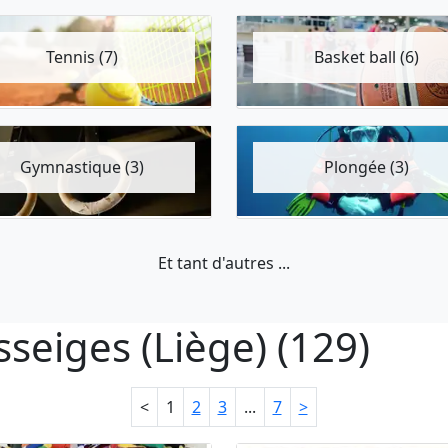
Tennis (7)
Basket ball (6)
Gymnastique (3)
Plongée (3)
Et tant d'autres ...
sseiges (Liège) (129)
<
1
2
3
...
7
>