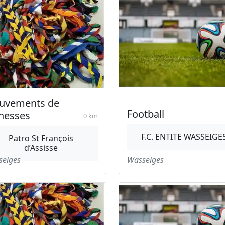
uvements de
Football
nesses
0 km
F.C. ENTITE WASSEIGE
Patro St François
d’Assisse
seiges
Wasseiges