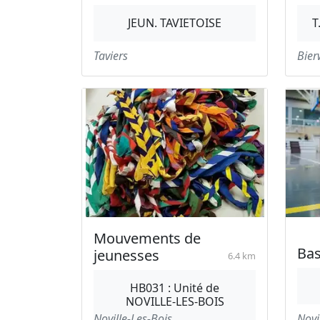
JEUN. TAVIETOISE
T
Taviers
Bier
Mouvements de
Bas
jeunesses
6.4 km
HB031 : Unité de
NOVILLE-LES-BOIS
Noville-Les-Bois
Novi