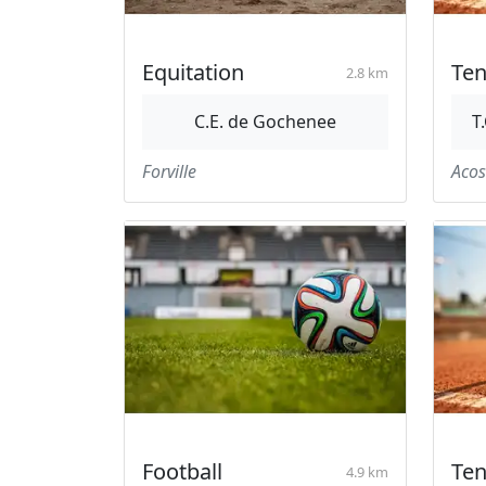
Equitation
Ten
2.8 km
C.E. de Gochenee
T
Forville
Acos
Football
Ten
4.9 km