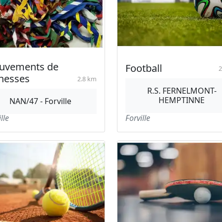
uvements de
Football
2
nesses
2.8 km
R.S. FERNELMONT-
HEMPTINNE
NAN/47 - Forville
lle
Forville