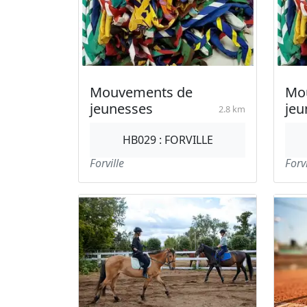
Mouvements de
Mo
jeunesses
jeu
2.8 km
HB029 : FORVILLE
Forville
Forvi