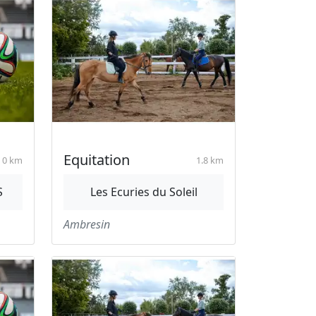
Equitation
0 km
1.8 km
S
Les Ecuries du Soleil
Ambresin