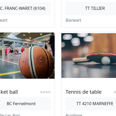
.C. FRANC-WARET (6104)
TT TILLIER
wart
Bierwart
ket ball
Tennis de table
6.4 km
6
BC Fernelmont
TT 4210 MARNEFFE
lle-Les-Bois
Burdinne