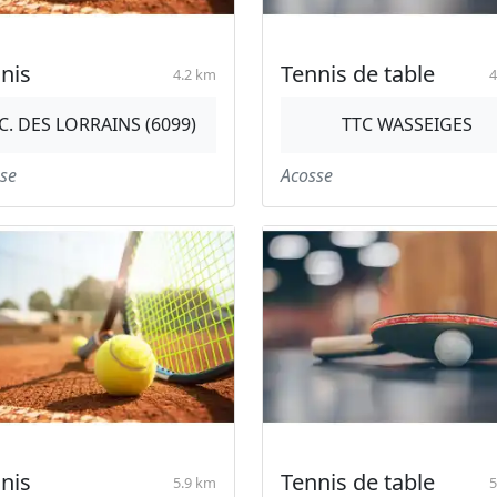
nis
Tennis de table
4.2 km
4
.C. DES LORRAINS (6099)
TTC WASSEIGES
se
Acosse
nis
Tennis de table
5.9 km
5