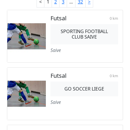
<
1
2
3
...
32
>
Futsal
0 km
SPORTING FOOTBALL
CLUB SAIVE
Saive
Futsal
0 km
GO SOCCER LIEGE
Saive