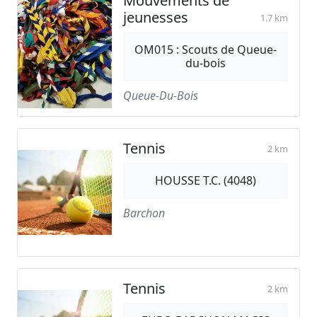
Mouvements de
jeunesses
1.7 km
OM015 : Scouts de Queue-
du-bois
Queue-Du-Bois
Tennis
2 km
HOUSSE T.C. (4048)
Barchon
Tennis
2 km