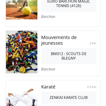
EURO BARCHON MAGIC
TENNIS (4126)
Barchon
Mouvements de
jeunesses
2 km
BM012 : SCOUTS DE
BLEGNY
Barchon
Karaté
2.5 km
ZENKAI KARATE CLUB