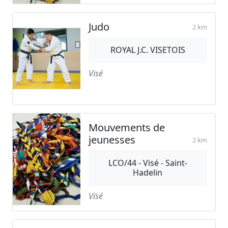
Judo
2 km
ROYAL J.C. VISETOIS
Visé
Mouvements de
jeunesses
2 km
LCO/44 - Visé - Saint-
Hadelin
Visé