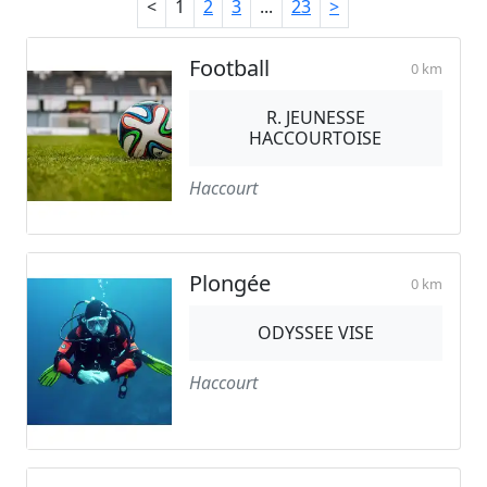
<
1
2
3
...
23
>
Football
0 km
R. JEUNESSE
HACCOURTOISE
Haccourt
Plongée
0 km
ODYSSEE VISE
Haccourt