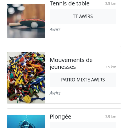
Tennis de table
3.5 km
TT AWIRS
Awirs
Mouvements de
jeunesses
3.5 km
PATRO MIXTE AWIRS
Awirs
Plongée
3.5 km