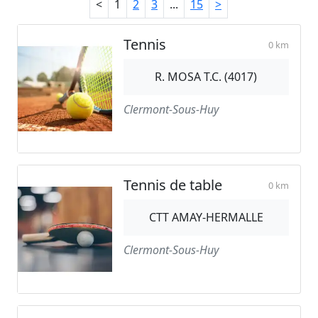
<
1
2
3
...
15
>
Tennis
0 km
R. MOSA T.C. (4017)
Clermont-Sous-Huy
Tennis de table
0 km
CTT AMAY-HERMALLE
Clermont-Sous-Huy