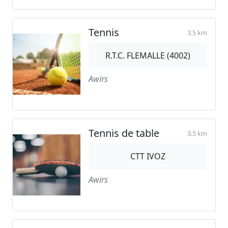
Tennis
3.5 km
R.T.C. FLEMALLE (4002)
Awirs
Tennis de table
3.5 km
CTT IVOZ
Awirs