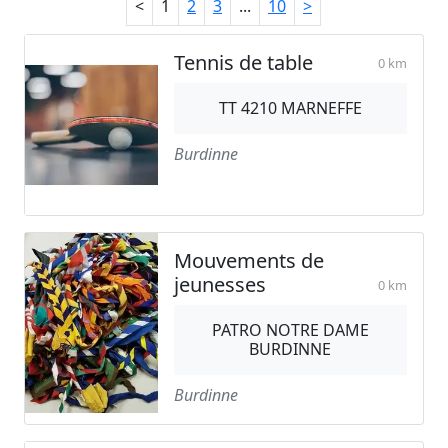
<
1
2
3
...
10
>
Tennis de table
0 km
TT 4210 MARNEFFE
Burdinne
Mouvements de
jeunesses
0 km
PATRO NOTRE DAME
BURDINNE
Burdinne