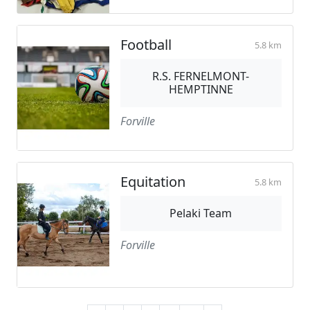
Football
5.8 km
R.S. FERNELMONT-
HEMPTINNE
Forville
Equitation
5.8 km
Pelaki Team
Forville