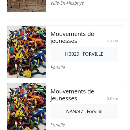
Ville-En-Hesbaye
Mouvements de
jeunesses
5.8 km
HB029 : FORVILLE
Forville
Mouvements de
jeunesses
5.8 km
NAN/47 - Forville
Forville