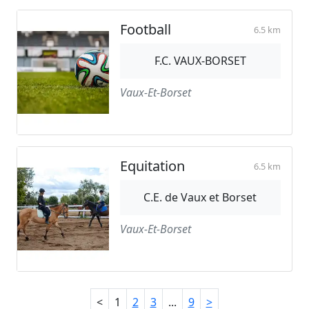
Football
6.5 km
F.C. VAUX-BORSET
Vaux-Et-Borset
Equitation
6.5 km
C.E. de Vaux et Borset
Vaux-Et-Borset
<
1
2
3
...
9
>