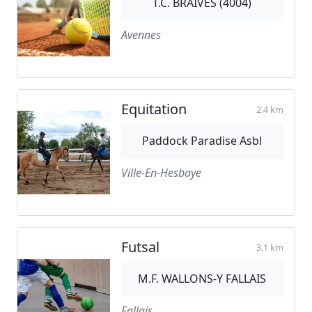
T.C. BRAIVES (4004)
Avennes
Equitation
2.4 km
Paddock Paradise Asbl
Ville-En-Hesbaye
Futsal
3.1 km
M.F. WALLONS-Y FALLAIS
Fallais