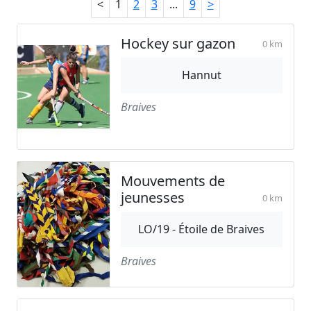
<
1
2
3
...
9
>
Hockey sur gazon
0 km
Hannut
Braives
Mouvements de
jeunesses
0 km
LO/19 - Étoile de Braives
Braives