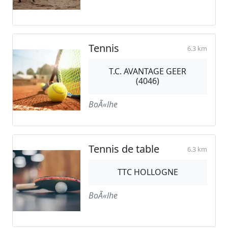
Tennis
6.3 km
T.C. AVANTAGE GEER
(4046)
BoÃ«lhe
Tennis de table
6.3 km
TTC HOLLOGNE
BoÃ«lhe