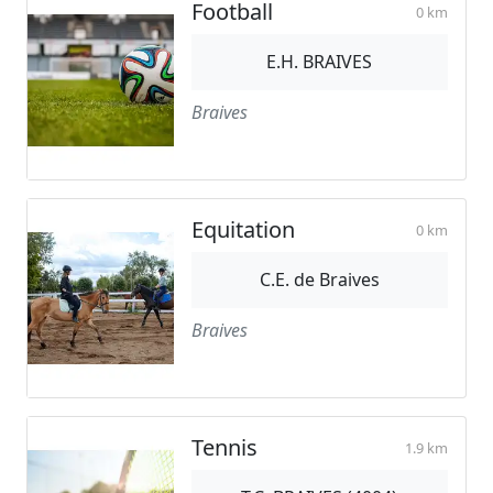
Football
0 km
E.H. BRAIVES
Braives
Equitation
0 km
C.E. de Braives
Braives
Tennis
1.9 km