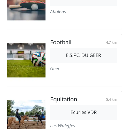
Abolens
Football
4.7 km
E.S.F.C. DU GEER
Geer
Equitation
5.4 km
Ecuries VDR
Les Waleffes