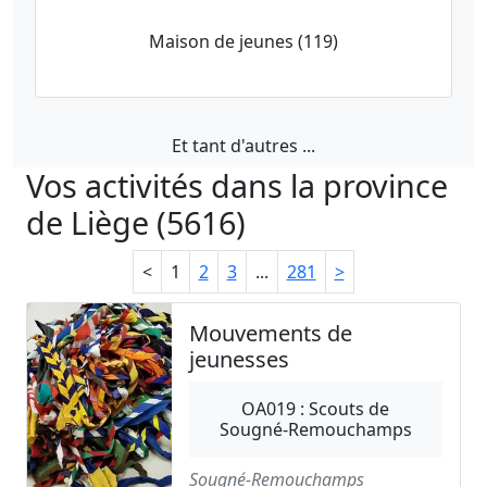
Maison de jeunes (119)
Et tant d'autres ...
Vos activités dans la province
de Liège (5616)
<
1
2
3
...
281
>
Mouvements de
jeunesses
OA019 : Scouts de
Sougné-Remouchamps
Sougné-Remouchamps