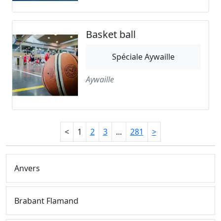
Basket ball
Spéciale Aywaille
Aywaille
<
1
2
3
...
281
>
Anvers
Brabant Flamand