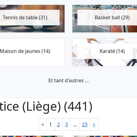
Tennis de table (31)
Basket ball (29)
Maison de jeunes (14)
Karaté (14)
Et tant d'autres ...
tice (Liège) (441)
<
1
2
3
...
23
>