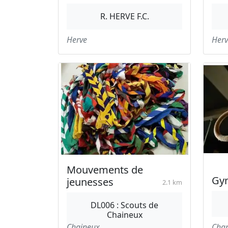
R. HERVE F.C.
Herve
Herv
Mouvements de
Gy
jeunesses
2.1 km
DL006 : Scouts de
Chaineux
Chaineux
Cha