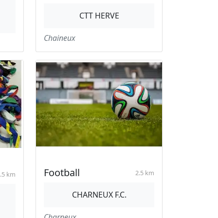
CTT HERVE
Chaineux
Football
2.5 km
.5 km
CHARNEUX F.C.
Charneux