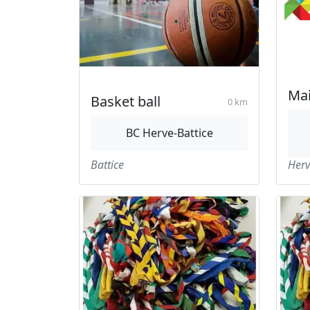
Mai
Basket ball
0 km
BC Herve-Battice
Battice
Herv