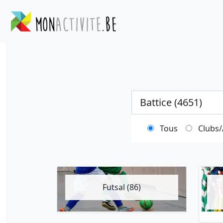
Ville
Tous
Clubs/
Futsal (86)