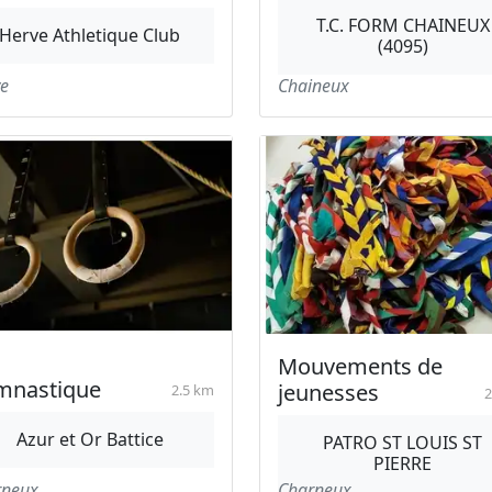
T.C. FORM CHAINEUX
Herve Athletique Club
(4095)
e
Chaineux
Mouvements de
mnastique
jeunesses
2.5 km
2
Azur et Or Battice
PATRO ST LOUIS ST
PIERRE
rneux
Charneux