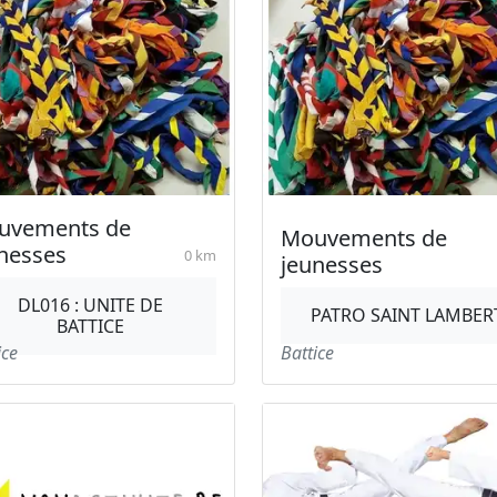
uvements de
Mouvements de
nesses
0 km
jeunesses
DL016 : UNITE DE
PATRO SAINT LAMBER
BATTICE
ice
Battice