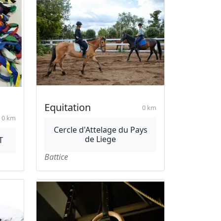
Equitation
0 km
0 km
Cercle d'Attelage du Pays
de Liege
T
Battice