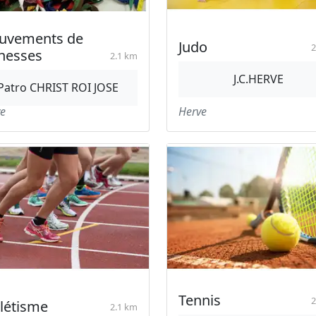
uvements de
Judo
2
nesses
2.1 km
J.C.HERVE
Patro CHRIST ROI JOSE
e
Herve
Tennis
2
létisme
2.1 km