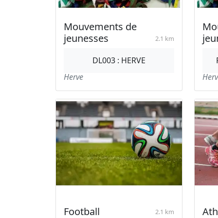
Mouvements de
Mo
jeunesses
jeu
2.1 km
DL003 : HERVE
Herve
Herv
Football
Ath
2.1 km