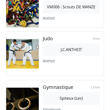
VM006 : Scouts DE WANZE
Antheit
Judo
0 km
J.C.ANTHEIT
Antheit
Gymnastique
1.5 km
Spiteux (Les)
Vinalmont