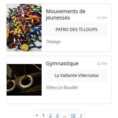
Mouvements de
jeunesses
3.1 km
PATRO DES TI-LOUPS
Tihange
Gymnastique
3.2 km
La Vaillante Villersoise
Villers-Le-Bouillet
<
1
2
3
...
10
>