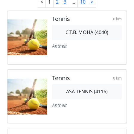
<
1
2
3
...
10
>
Tennis
0 km
C.T.B. MOHA (4040)
Antheit
Tennis
0 km
ASA TENNIS (4116)
Antheit