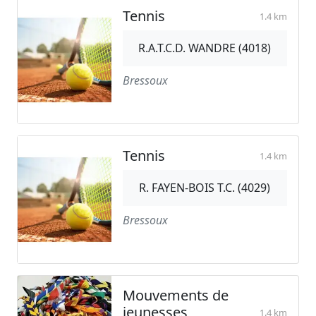
Tennis
1.4 km
R.A.T.C.D. WANDRE (4018)
Bressoux
Tennis
1.4 km
R. FAYEN-BOIS T.C. (4029)
Bressoux
Mouvements de
jeunesses
1.4 km