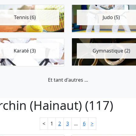
Tennis (6)
Judo (5)
Karaté (3)
Gymnastique (2)
Et tant d'autres ...
rchin (Hainaut) (117)
<
1
2
3
...
6
>