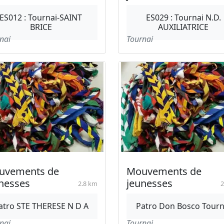
ES012 : Tournai-SAINT
ES029 : Tournai N.D.
BRICE
AUXILIATRICE
nai
Tournai
uvements de
Mouvements de
nesses
jeunesses
2.8 km
2
atro STE THERESE N D A
Patro Don Bosco Tourn
nai
Tournai