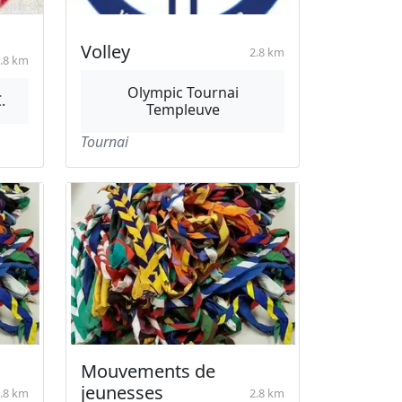
Volley
2.8 km
.8 km
Olympic Tournai
.
Templeuve
Tournai
Mouvements de
jeunesses
.8 km
2.8 km