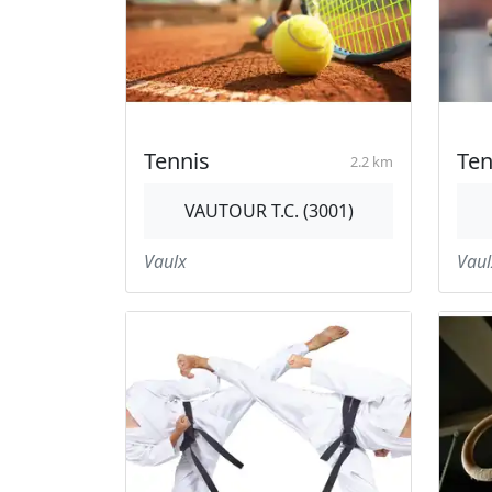
Tennis
Ten
2.2 km
VAUTOUR T.C. (3001)
Vaulx
Vaul