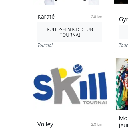
Karaté
2.8 km
Gy
FUDOSHIN K.D. CLUB
TOURNAI
Tournai
Tour
Mo
Volley
jeu
2.8 km