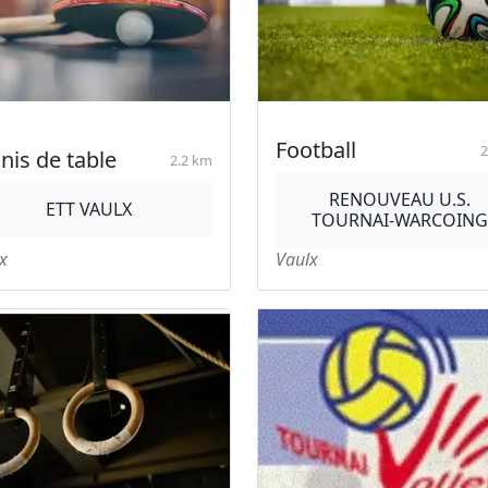
Football
2
nis de table
2.2 km
RENOUVEAU U.S.
ETT VAULX
TOURNAI-WARCOING
x
Vaulx