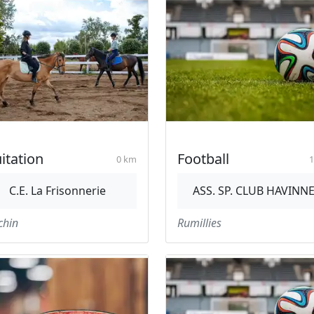
itation
Football
0 km
1
C.E. La Frisonnerie
ASS. SP. CLUB HAVINN
chin
Rumillies