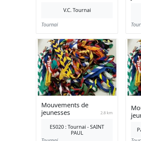
V.C. Tournai
Tournai
Tour
Mouvements de
Mo
jeunesses
2.8 km
jeu
ES020 : Tournai - SAINT
P
PAUL
Tournai
Tour