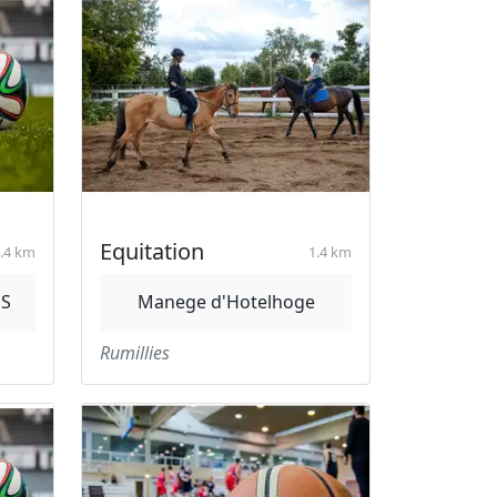
Equitation
.4 km
1.4 km
ES
Manege d'Hotelhoge
Rumillies