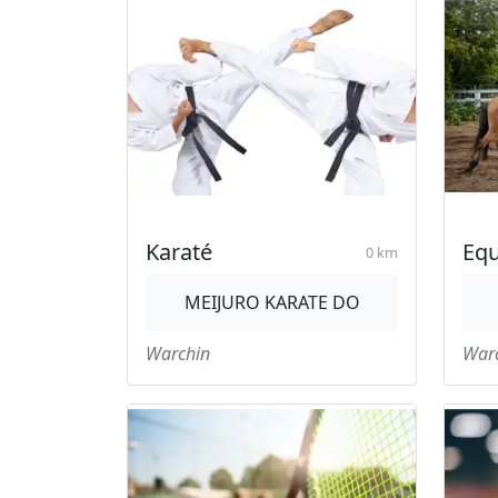
Karaté
Equ
0 km
MEIJURO KARATE DO
Warchin
War