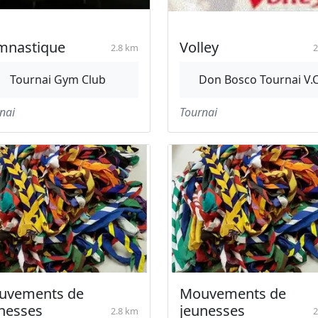
mnastique
Volley
2.8 km
2
Tournai Gym Club
Don Bosco Tournai V.C
nai
Tournai
uvements de
Mouvements de
nesses
jeunesses
2.8 km
2