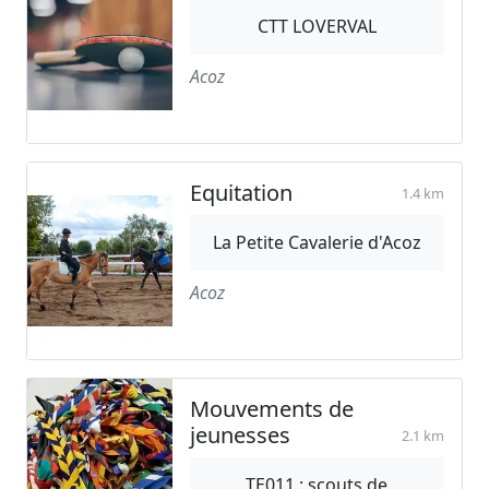
CTT LOVERVAL
Acoz
Equitation
1.4 km
La Petite Cavalerie d'Acoz
Acoz
Mouvements de
jeunesses
2.1 km
TE011 : scouts de