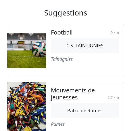
Suggestions
Football
0 km
C.S. TAINTIGNIES
Taintignies
Mouvements de
jeunesses
2.7 km
Patro de Rumes
Rumes