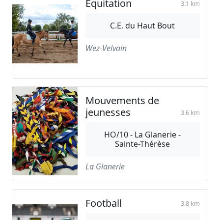
Equitation
3.1 km
C.E. du Haut Bout
Wez-Velvain
Mouvements de
jeunesses
3.6 km
HO/10 - La Glanerie -
Sainte-Thérèse
La Glanerie
Football
3.8 km