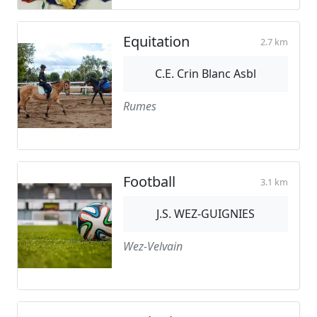
Equitation
2.7 km
C.E. Crin Blanc Asbl
Rumes
Football
3.1 km
J.S. WEZ-GUIGNIES
Wez-Velvain