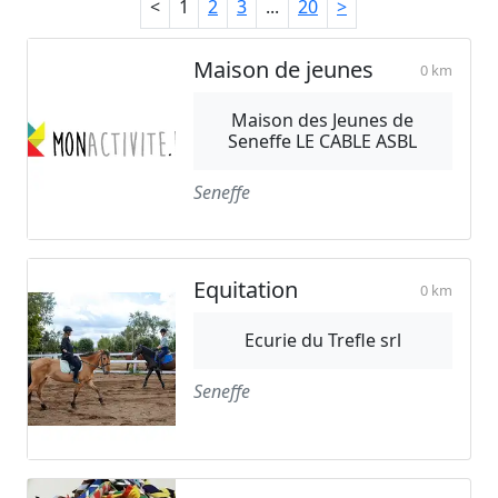
<
1
2
3
...
20
>
Maison de jeunes
0 km
Maison des Jeunes de
Seneffe LE CABLE ASBL
Seneffe
Equitation
0 km
Ecurie du Trefle srl
Seneffe