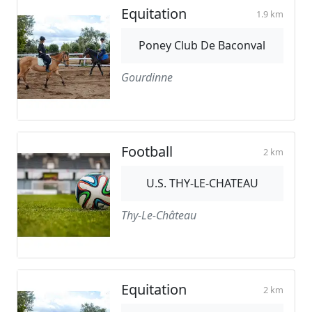
Equitation
1.9 km
Poney Club De Baconval
Gourdinne
Football
2 km
U.S. THY-LE-CHATEAU
Thy-Le-Château
Equitation
2 km