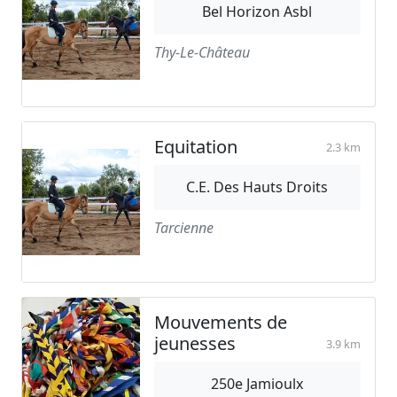
Bel Horizon Asbl
Thy-Le-Château
Equitation
2.3 km
C.E. Des Hauts Droits
Tarcienne
Mouvements de
jeunesses
3.9 km
250e Jamioulx