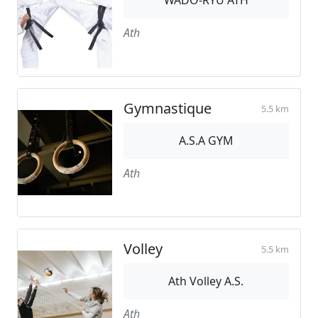
Ath
Gymnastique
5.5 km
A.S.A GYM
Ath
Volley
5.5 km
Ath Volley A.S.
Ath