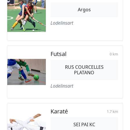
Argos
Lodelinsart
Futsal
0 km
RUS COURCELLES
PLATANO
Lodelinsart
Karaté
1.7 km
SEI PAI KC