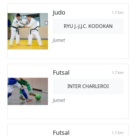
Judo
1.7 km
RYU J.-J.J.C. KODOKAN
Jumet
Futsal
1.7 km
INTER CHARLEROI
Jumet
Futsal
1.7 km