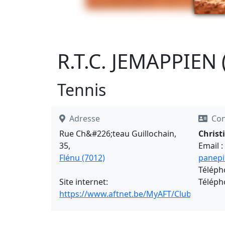
R.T.C. JEMAPPIEN 
Tennis
Adresse
Con
Rue Ch&#226;teau Guillochain,
Chris
35,
Email :
Flénu (7012)
panepi
Téléph
Site internet:
Téléph
https://www.aftnet.be/MyAFT/Clubs/Detail