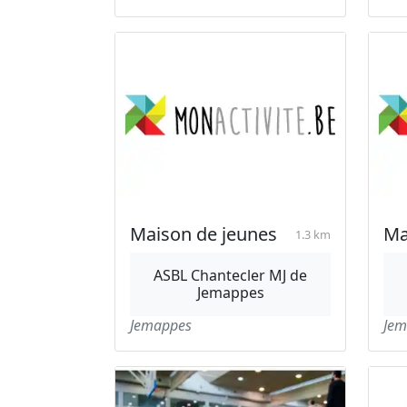
Maison de jeunes
Ma
1.3 km
ASBL Chantecler MJ de
Jemappes
Jemappes
Jem