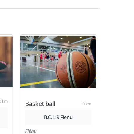
0 km
Basket ball
0 km
B.C. L'9 Flenu
Flénu