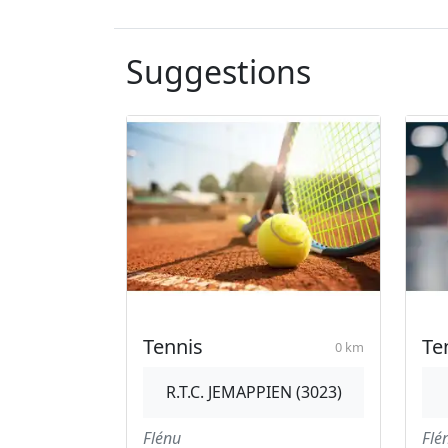
Suggestions
Tennis
Te
0 km
R.T.C. JEMAPPIEN (3023)
Flénu
Flé