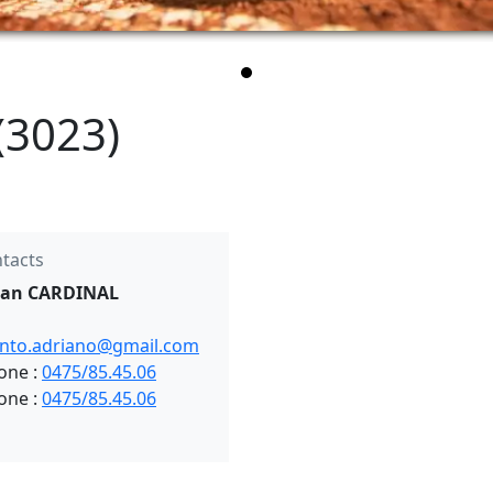
(3023)
tacts
tian CARDINAL
nto.adriano@gmail.com
one :
0475/85.45.06
one :
0475/85.45.06
/3023