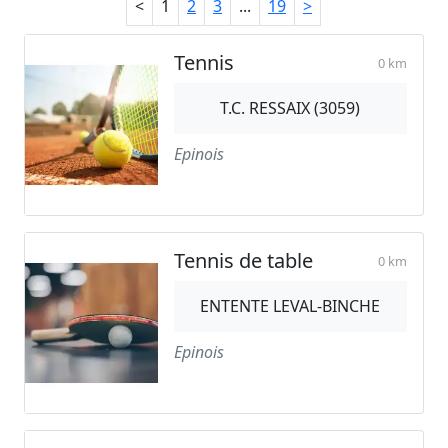
<
1
2
3
...
19
>
Tennis
0 km
T.C. RESSAIX (3059)
Epinois
Tennis de table
0 km
ENTENTE LEVAL-BINCHE
Epinois