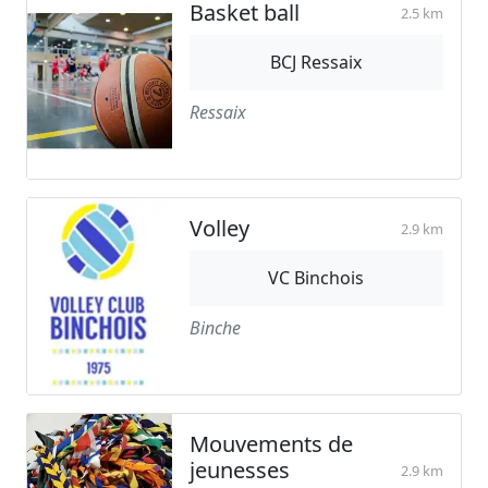
Basket ball
2.5 km
BCJ Ressaix
Ressaix
Volley
2.9 km
VC Binchois
Binche
Mouvements de
jeunesses
2.9 km