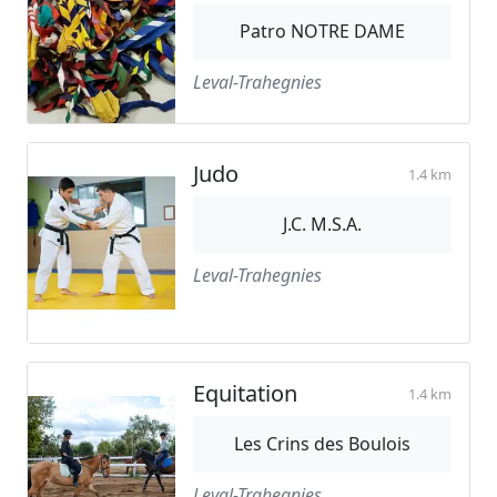
Patro NOTRE DAME
Leval-Trahegnies
Judo
1.4 km
J.C. M.S.A.
Leval-Trahegnies
Equitation
1.4 km
Les Crins des Boulois
Leval-Trahegnies