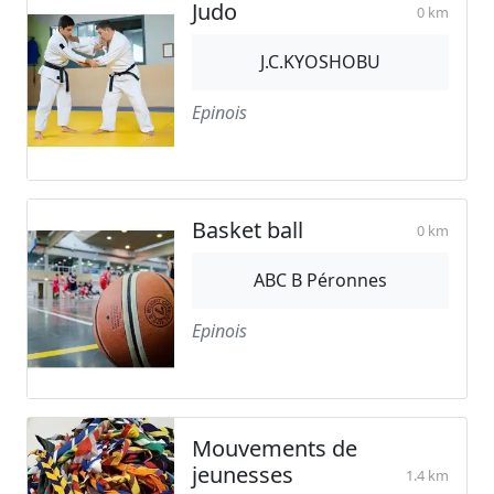
Judo
0 km
J.C.KYOSHOBU
Epinois
Basket ball
0 km
ABC B Péronnes
Epinois
Mouvements de
jeunesses
1.4 km