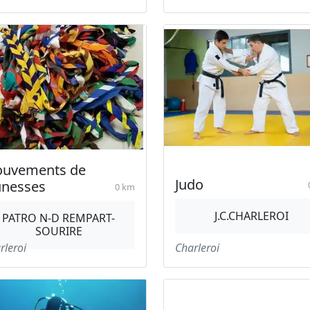
uvements de
Judo
unesses
0 km
J.C.CHARLEROI
PATRO N-D REMPART-
SOURIRE
rleroi
Charleroi