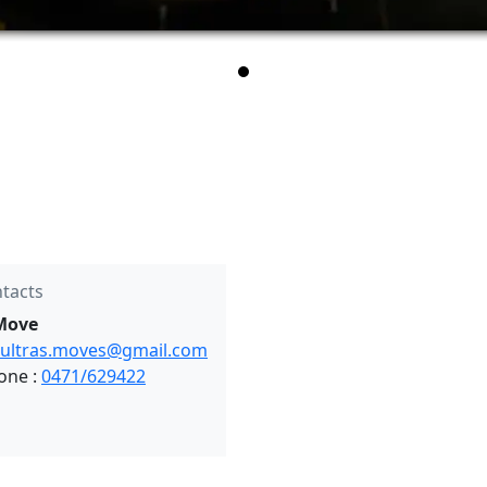
tacts
Move
ultras.moves@gmail.com
one :
0471/629422