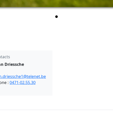
tacts
n Driessche
n.driessche1@telenet.be
one :
0471-02.55.30