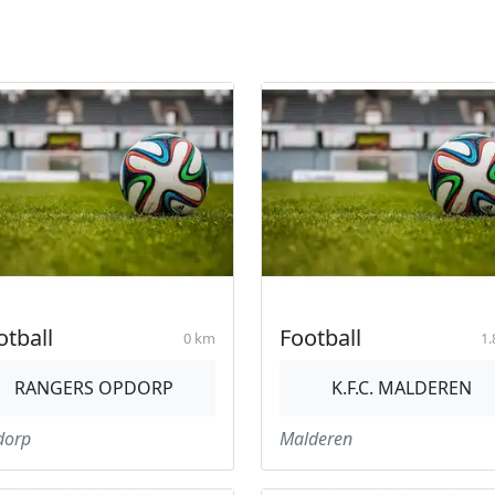
otball
Football
0 km
1.
RANGERS OPDORP
K.F.C. MALDEREN
dorp
Malderen