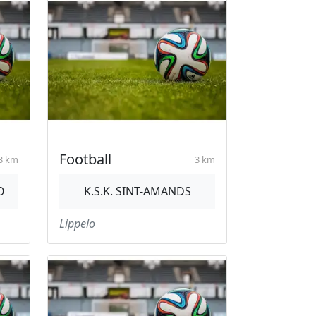
Football
3 km
3 km
O
K.S.K. SINT-AMANDS
Lippelo