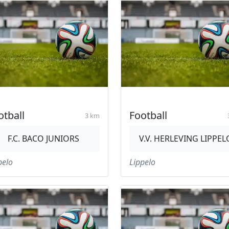
otball
Football
3 km
F.C. BACO JUNIORS
V.V. HERLEVING LIPPEL
pelo
Lippelo