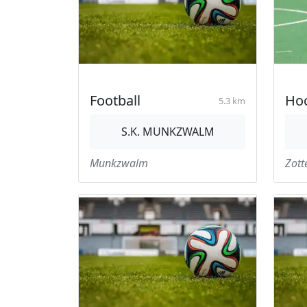
Football
Hoc
5.3 km
S.K. MUNKZWALM
Munkzwalm
Zot