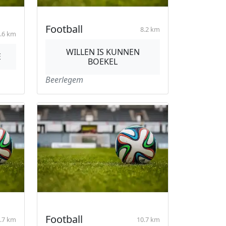
Football
8.2 km
.6 km
WILLEN IS KUNNEN
E
BOEKEL
Beerlegem
Football
.7 km
10.7 km