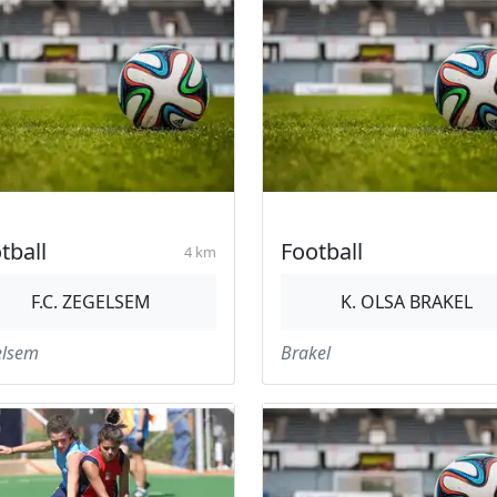
tball
Football
4 km
F.C. ZEGELSEM
K. OLSA BRAKEL
elsem
Brakel