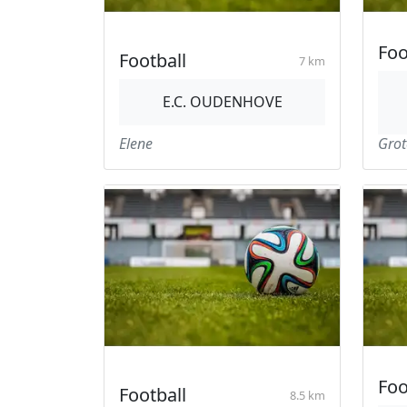
Foo
Football
7 km
E.C. OUDENHOVE
Elene
Grot
Foo
Football
8.5 km