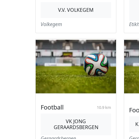
V.V. VOLKEGEM
Volkegem
Etik
Football
10.9 km
Foo
VK JONG
K
GERAARDSBERGEN
Geraardsbergen
Ger