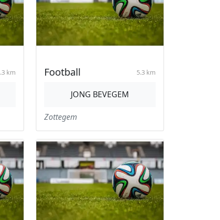
Football
.3 km
5.3 km
JONG BEVEGEM
Zottegem