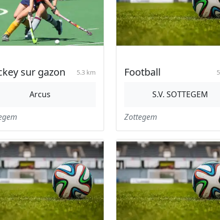
key sur gazon
Football
5.3 km
5
Arcus
S.V. SOTTEGEM
tegem
Zottegem