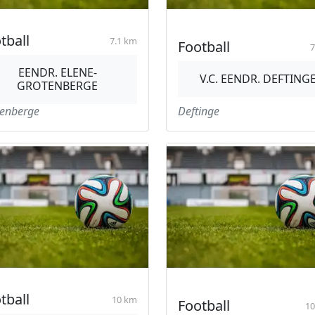
tball
7.1 km
Football
7
EENDR. ELENE-
V.C. EENDR. DEFTING
GROTENBERGE
enberge
Deftinge
tball
10 km
Football
10