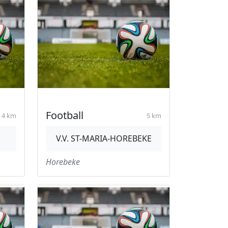
Football
4 km
5 km
V.V. ST-MARIA-HOREBEKE
Horebeke