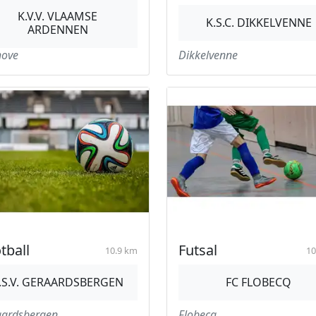
K.V.V. VLAAMSE
K.S.C. DIKKELVENNE
ARDENNEN
hove
Dikkelvenne
tball
Futsal
10.9 km
10
.S.V. GERAARDSBERGEN
FC FLOBECQ
aardsbergen
Flobecq