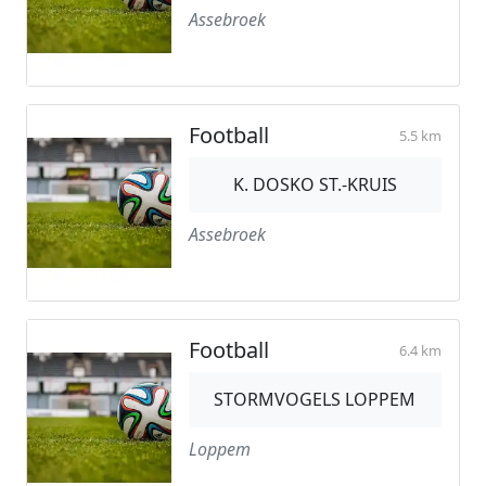
Assebroek
Football
5.5 km
K. DOSKO ST.-KRUIS
Assebroek
Football
6.4 km
STORMVOGELS LOPPEM
Loppem