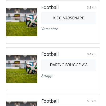
Football
3.2 km
K.F.C. VARSENARE
Varsenare
Football
3.4 km
DARING BRUGGE V.V.
Brugge
Football
5.5 km