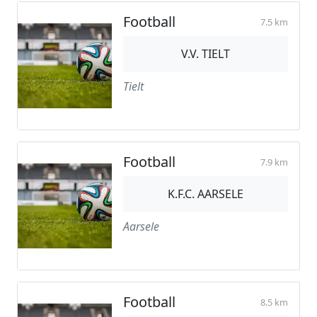
Football
7.5 km
V.V. TIELT
Tielt
Football
7.9 km
K.F.C. AARSELE
Aarsele
Football
8.5 km