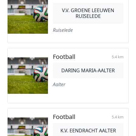
V.V. GROENE LEEUWEN
RUISELEDE
Ruiselede
Football
5.4 km
DARING MARIA-AALTER
Aalter
Football
5.4 km
K.V. EENDRACHT AALTER